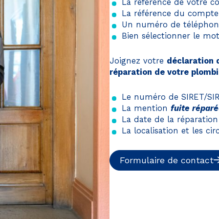
La référence de votre c
La référence du compte
Un numéro de téléphone 
Bien sélectionner le mot
Joignez votre
déclaration 
réparation de votre plombi
Le numéro de SIRET/SIR
La mention
fuite répar
La date de la réparation
ception, ça vous concerne
La localisation et les ci
pé ce site Internet dans le cadre d’une démarche fort
Formulaire de contact
souhaitez diminuer drastiquement les besoins énergéti
ous pouvez le parcourir dans son Mode Eco. Celui-ci sol
s deviendrez ainsi un acteur majeur de l’écoconception
ntribution !