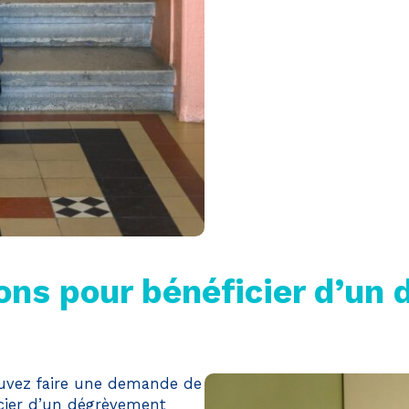
Activer le mode éco
ANNULER
ions pour bénéficier d’u
ouvez faire une demande de
cier d’un dégrèvement