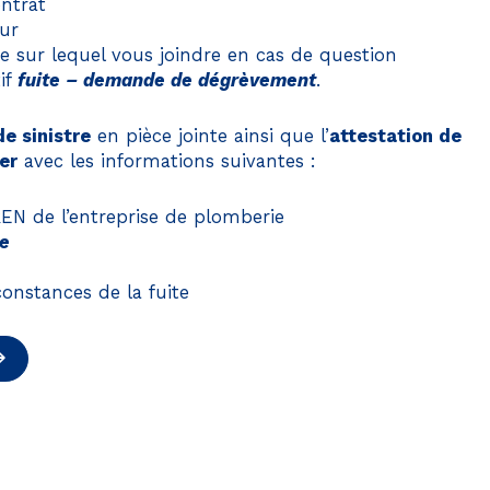
ontrat
ur
sur lequel vous joindre en cas de question
if
fuite – demande de dégrèvement
.
de sinistre
en pièce jointe ainsi que l’
attestation de
er
avec les informations suivantes :
EN de l’entreprise de plomberie
ée
 aussi !
rconstances de la fuite
e d’écoconception.
ques nécessaires à
licitera très peu
.