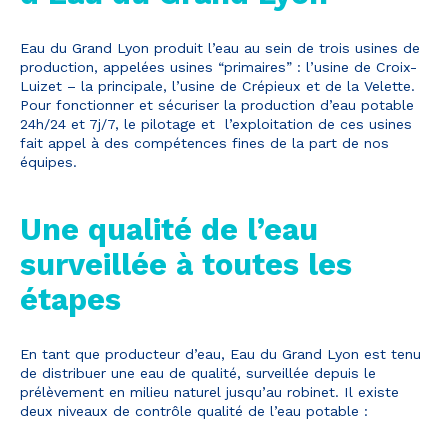
d’une démarche forte d’écoconception.
Eau du Grand Lyon produit l’eau au sein de trois usines de
Si vous aussi vous souhaitez diminuer drastiquement les
production, appelées usines “primaires” : l’usine de Croix-
besoins énergétiques nécessaires à votre navigation,
Luizet – la principale, l’usine de Crépieux et de la Velette.
vous pouvez le parcourir dans son Mode Eco. Celui-ci
Pour fonctionner et sécuriser la production d’eau potable
sollicitera très peu nos serveurs et vous deviendrez
24h/24 et 7j/7, le pilotage et l’exploitation de ces usines
ainsi un acteur majeur de l’écoconception.
fait appel à des compétences fines de la part de nos
Merci pour votre contribution !
équipes.
Activer le mode éco
Une qualité de l’eau
ANNULER
surveillée à toutes les
étapes
En tant que producteur d’eau, Eau du Grand Lyon est tenu
de distribuer une eau de qualité, surveillée depuis le
prélèvement en milieu naturel jusqu’au robinet. Il existe
deux niveaux de contrôle qualité de l’eau potable :