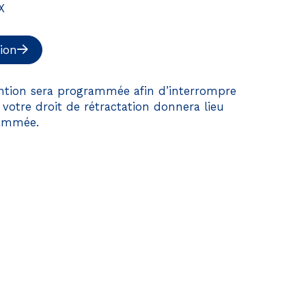
X
 aussi !
ion
e d’écoconception.
ention sera programmée afin d’interrompre
e votre droit de rétractation donnera lieu
ques nécessaires à
sommée.
licitera très peu
.