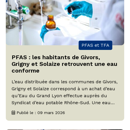
PFAS et TFA
PFAS : les habitants de Givors,
Grigny et Solaize retrouvent une eau
conforme
L’eau distribuée dans les communes de Givors,
Grigny et Solaize correspond à un achat d’eau
qu’Eau du Grand Lyon effectue auprès du
Syndicat d’eau potable Rhône-Sud. Une eau
dans laquelle les taux de PFAS dépassaient
Publié le : 09 mars 2026
jusqu’à présent le seuil réglementaire de 0,1
microgramme par litre. Depuis 2023, la