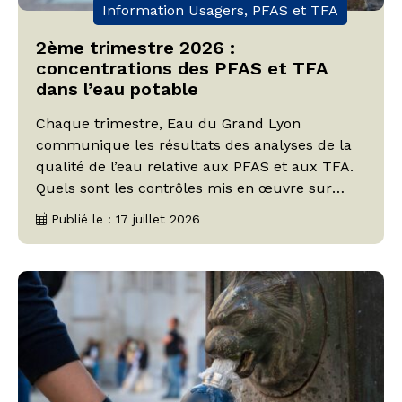
Information Usagers, PFAS et TFA
2ème trimestre 2026 :
concentrations des PFAS et TFA
dans l’eau potable
Chaque trimestre, Eau du Grand Lyon
communique les résultats des analyses de la
qualité de l’eau relative aux PFAS et aux TFA.
Quels sont les contrôles mis en œuvre sur
notre territoire ? Quelles sont les mesures
Publié le : 17 juillet 2026
relevées sur l’eau distribuée ? Eau du Grand
Lyon fait le bilan sur le 2ème trimestre 2026.
Un […]