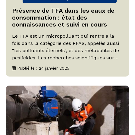
Présence de TFA dans les eaux de
consommation : état des
connaissances et suivi en cours
Le TFA est un micropolluant qui rentre à la
fois dans la catégorie des PFAS, appelés aussi
“les polluants éternels”, et des métabolites de
pesticides. Les recherches scientifiques sur
son origine et son évolution dans
Publié le : 24 janvier 2025
l’environnement sont encore en cours. Les
premiers éléments à notre disposition
indiquent qu’il est issu de la dégradation d’un
herbicide […]