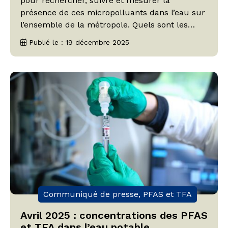
pour rechercher, suivre et mesurer la
présence de ces micropolluants dans l’eau sur
l’ensemble de la métropole. Quels sont les
contrôles mis en œuvre sur notre territoire ?
Publié le : 19 décembre 2025
Quelles sont les mesures relevées sur l’eau
distribuée ? Un double contrôle de la qualité
de l’eau Les PFAS […]
Communiqué de presse, PFAS et TFA
Avril 2025 : concentrations des PFAS
et TFA dans l’eau potable