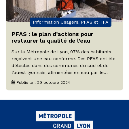
Information Usagers, PFAS et TFA
PFAS : le plan d’actions pour
restaurer la qualité de l’eau
Sur la Métropole de Lyon, 97% des habitants
reçoivent une eau conforme. Des PFAS ont été
détectés dans des communes du sud et de
l’ouest lyonnais, alimentées en eau par le
captage de Ternay. Le plan d’actions d’urgence
Publié le : 29 octobre 2024
en trois étapes, lancé en 2023, a franchi une
première phase décisive l'été 2024, permettant
de restaurer la qualité de l’eau dans l’ouest de
Lyon, notamment sur Marcy-l’Etoile.